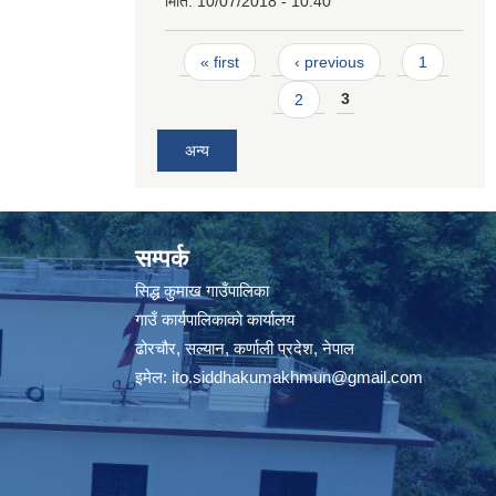
मिति:
10/07/2018 - 10:40
Pages
« first
‹ previous
1
2
3
अन्य
सम्पर्क
सिद्ध कुमाख गाउँपालिका
गाउँ कार्यपालिकाको कार्यालय
ढोरचौर, सल्यान, कर्णाली प्रदेश, नेपाल
इमेल:
ito.siddhakumakhmun@gmail.com