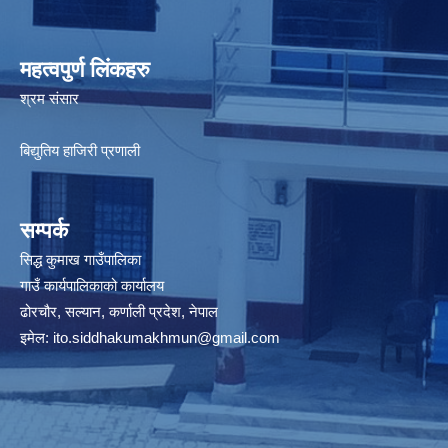
महत्वपुर्ण लिंकहरु
श्रम संसार
बिद्युतिय हाजिरी प्रणाली
सम्पर्क
सिद्ध कुमाख गाउँपालिका
गाउँ कार्यपालिकाको कार्यालय
ढोरचौर, सल्यान, कर्णाली प्रदेश, नेपाल
इमेल:
ito.siddhakumakhmun@gmail.com