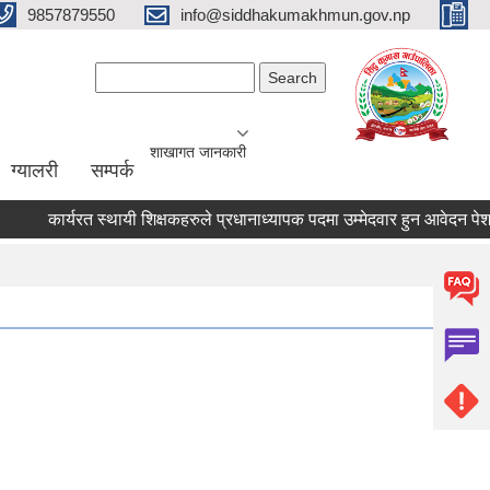
9857879550
info@siddhakumakhmun.gov.np
Search form
Search
शाखागत जानकारी
ग्यालरी
सम्पर्क
कार्यरत स्थायी शिक्षकहरुले प्रधानाध्यापक पदमा उम्मेदवार हुन आवेदन पेश गर्ने