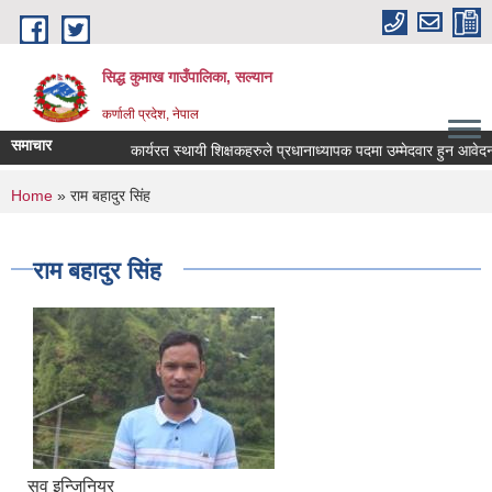
Skip to main content
सिद्ध कुमाख गाउँपालिका, सल्यान
कर्णाली प्रदेश, नेपाल
समाचार
कार्यरत स्थायी शिक्षकहरुले प्रधानाध्यापक पदमा उम्मेदवार हुन आवेदन पेश
You are here
Home
» राम बहादुर सिंह
राम बहादुर सिंह
सव इन्जिनियर