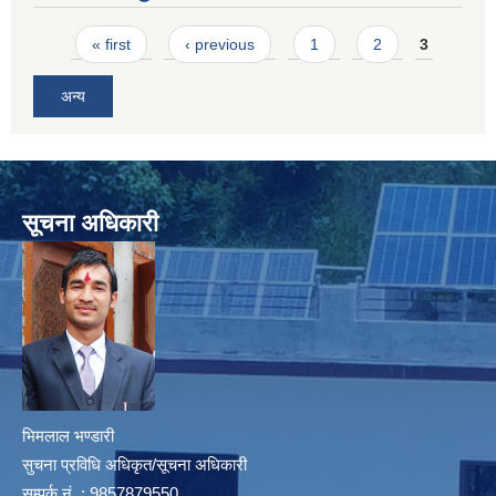
Pages
« first
‹ previous
1
2
3
अन्य
सूचना अधिकारी
भिमलाल भण्डारी
सुचना प्रविधि अधिकृत/सूचना अधिकारी
सम्पर्क नं. : 9857879550