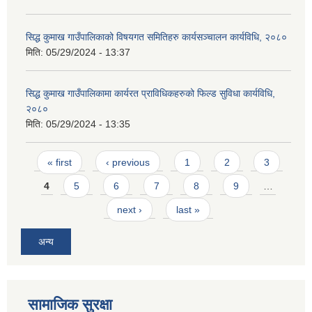
सिद्ध कुमाख गाउँपालिकाको विषयगत समितिहरु कार्यसञ्चालन कार्यविधि, २०८०
मिति:
05/29/2024 - 13:37
सिद्ध कुमाख गाउँपालिकामा कार्यरत प्राविधिकहरुको फिल्ड सुविधा कार्यविधि,
२०८०
SUSWA - सवैका लागि दिगो खानेपानी, सरसफाइ तथा स्वच्छता आयोजना
मिति:
05/29/2024 - 13:35
Pages
« first
‹ previous
1
2
3
4
5
6
7
8
9
…
next ›
last »
अन्य
सामाजिक सुरक्षा