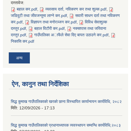
दस्तावेज:
बहाल कर.pdf
,
व्यवसाय दर्ता, नविकरण कर तथा शुल्क.pdf
,
जडिवुटी तथा जीवजन्तुमा लाग्ने कर.pdf
,
सवारी साधन दर्ता तथा नविकरण
कर.pdf
,
विज्ञापन तथा मनोरञ्जन कर.pdf
,
विविध सेवाशुल्क
दस्तुर.pdf
,
बहाल विटाैरी कर.pdf
,
नक्सापास तथा जरिवाना
दस्तुर.pdf
,
गाउँपालिका अाफैले सेवा दिए बापत उठाउने कर.pdf
,
निकासि कर.pdf
SUSWA - सवैका लागि दिगो खानेपानी, सरसफाइ तथा स्वच्छता आयोजना
अन्य
ऐन, कानुन तथा निर्देशिका
सिद्ध कुमाख गाउँपालिकाको खरको छाना विस्थापित कार्यान्वयन कार्यविधि, २०८२
मिति:
12/09/2026 - 17:13
सिद्ध कुमाख गाउँपालिकाको प्रधानाध्यापक व्यवस्थापन सम्वन्धि कार्यविधि,२०८३