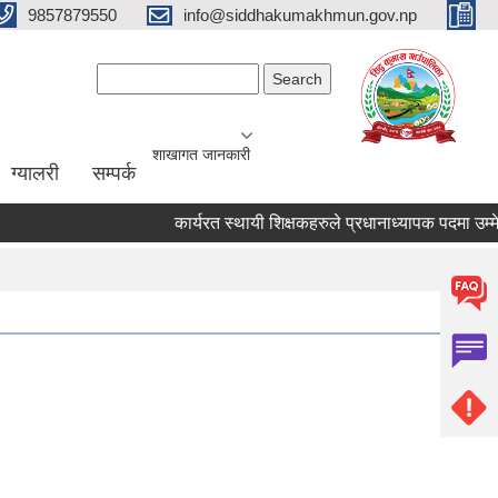
9857879550
info@siddhakumakhmun.gov.np
Search form
Search
शाखागत जानकारी
ग्यालरी
सम्पर्क
कार्यरत स्थायी शिक्षकहरुले प्रधानाध्यापक पदमा उम्मेदवार 