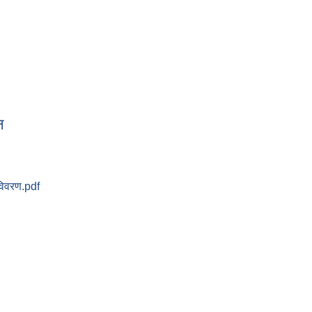
को स्थानीय पाठ्यक्रम
न
विवरण.pdf
ेदन