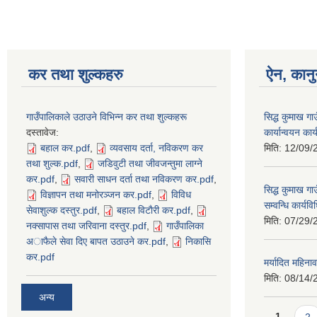
कर तथा शुल्कहरु
ऐन, कानु
गाउँपालिकाले उठाउने विभिन्न कर तथा शुल्कहरू
सिद्ध कुमाख ग
दस्तावेज:
कार्यान्वयन का
बहाल कर.pdf
,
व्यवसाय दर्ता, नविकरण कर
मिति:
12/09/
तथा शुल्क.pdf
,
जडिवुटी तथा जीवजन्तुमा लाग्ने
कर.pdf
,
सवारी साधन दर्ता तथा नविकरण कर.pdf
,
सिद्ध कुमाख गा
विज्ञापन तथा मनोरञ्जन कर.pdf
,
विविध
सम्वन्धि कार्य
सेवाशुल्क दस्तुर.pdf
,
बहाल विटाैरी कर.pdf
,
मिति:
07/29/
नक्सापास तथा जरिवाना दस्तुर.pdf
,
गाउँपालिका
अाफैले सेवा दिए बापत उठाउने कर.pdf
,
निकासि
कर.pdf
मर्यादित महिना
मिति:
08/14/
अन्य
Pages
1
2