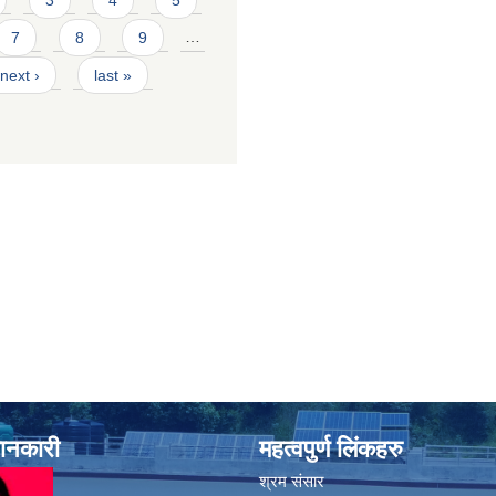
7
8
9
…
next ›
last »
जानकारी
महत्वपुर्ण लिंकहरु
श्रम संसार